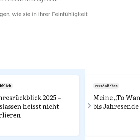
n, wie sie in ihrer Feinfühligkeit
kblick
Persönliches
hresrückblick 2025 –
Meine „To Wan
slassen heisst nicht
bis Jahresende
rlieren