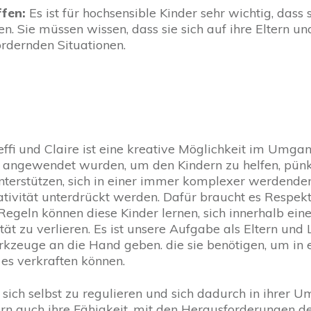
ffen:
Es ist für hochsensible Kinder sehr wichtig, dass 
. Sie müssen wissen, dass sie sich auf ihre Eltern u
ordernden Situationen.
effi und Claire ist eine kreative Möglichkeit im Umga
 angewendet wurden, um den Kindern zu helfen, pünktli
 unterstützen, sich in einer immer komplexer werdende
eativität unterdrückt werden. Dafür braucht es Respek
Regeln können diese Kinder lernen, sich innerhalb ein
tät zu verlieren. Es ist unsere Aufgabe als Eltern und 
kzeuge an die Hand geben. die sie benötigen, um in ei
ie es verkraften können.
sich selbst zu regulieren und sich dadurch in ihrer U
dern auch ihre Fähigkeit, mit den Herausforderungen