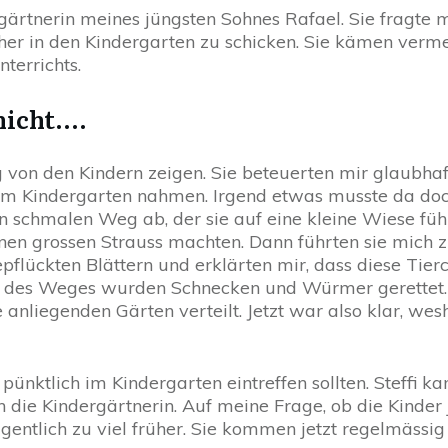
rgärtnerin meines jüngsten Sohnes Rafael. Sie fragte mi
üher in den Kindergarten zu schicken. Sie kämen verme
nterrichts.
icht....
eg von den Kindern zeigen. Sie beteuerten mir glaubh
m Kindergarten nahmen. Irgend etwas musste da doch 
n schmalen Weg ab, der sie auf eine kleine Wiese führ
nen grossen Strauss machten. Dann führten sie mich z
gepflückten Blättern und erklärten mir, dass diese Tie
 des Weges wurden Schnecken und Würmer gerettet. 
liegenden Gärten verteilt. Jetzt war also klar, wesha
 pünktlich im Kindergarten eintreffen sollten. Steffi
h die Kindergärtnerin. Auf meine Frage, ob die Kinder 
. Eigentlich zu viel früher. Sie kommen jetzt regelmässig 