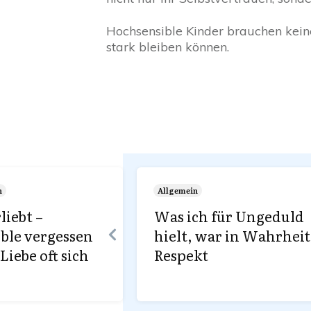
Hochsensible Kinder brauchen keine 
stark bleiben können.
n
Allgemein
liebt –
Was ich für Ungeduld
ble vergessen
hielt, war in Wahrheit
Liebe oft sich
Respekt