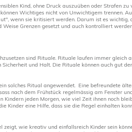
siblen Kind, ohne Druck auszuüben oder Strafen zu ve
e können Wichtiges nicht von Unwichtigem trennen. Aus
t gut", wenn sie kritisiert werden. Darum ist es wichtig
und Weise Grenzen gesetzt und auch kontrolliert werde
hzusetzen sind Rituale. Rituale laufen immer gleich 
n Sicherheit und Halt. Die Rituale können auch gut d
ein solches Ritual angewendet. Eine befreundete älter
 sass nach dem Frühstück regelmässig am Fenster un
en Kindern jeden Morgen, wie viel Zeit ihnen noch ble
e Kinder eine Hilfe, dass sie die Regel einhalten kon
l zeigt, wie kreativ und einfallsreich Kinder sein kön